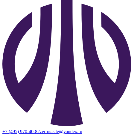
+7 (495) 970-40-82
zerrus-site@yandex.ru